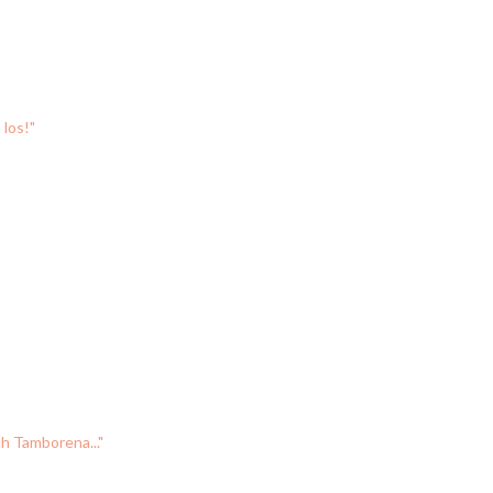
 los!"
h Tamborena..."