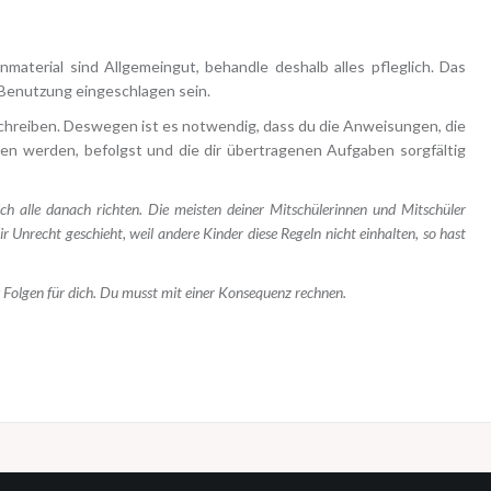
rnmaterial sind Allgemeingut, behandle deshalb alles pfleglich. Das
 Benutzung eingeschlagen sein.
ufschreiben. Deswegen ist es notwendig, dass du die Anweisungen, die
en werden, befolgst und die dir übertragenen Aufgaben sorgfältig
ch alle danach richten. Die meisten deiner Mitschülerinnen und Mitschüler
r Unrecht geschieht, weil andere Kinder diese Regeln nicht einhalten, so hast
s Folgen für dich. Du musst mit einer Konsequenz rechnen.