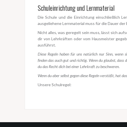
Schuleinrichtung und Lernmaterial
Die Schule und die Einrichtung einschließlich Le
ausgeliehene Lernmaterial muss für die Dauer der
Nicht alles, was geregelt sein muss, lässt sich a
dir von Lehrkräften oder vom Hausmeister gegeb
ausführst.
Diese Regeln haben für uns natürlich nur Sinn, wenn si
finden das auch gut und richtig. Wenn du glaubst, dass di
du das Recht dich bei einer Lehrkraft zu beschweren.
Wenn du aber selbst gegen diese Regeln verstößt, hat da
Unsere Schulregel: